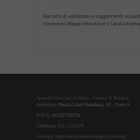
Raccolta di valutazioni e suggerimenti su pia
strumento Mappe Interattive e Canali informa
Sportello Unico per l'Edilizia - Comune di Bologna
Indirizzo:
Piazza Liber Paradisus, 10 - Torre A
P.IVA:
01232710374
Telefono:
051.2193270
Scrivici:
http://dru.iperbole.bologna.it/scrivici