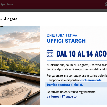
 iperbole
0-14 agoto
perbole
menti
Orari Sportello
Contatti
Assistenza
riante (Variante 2) al Piano
 Bologna
l
SUAP
SUE
,
,
|