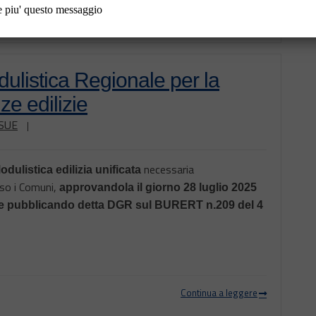
 piu' questo messaggio
Continua a leggere
ulistica Regionale per la
ze edilizie
SUE
|
necessaria
dulistica edilizia unificata
so i Comuni,
approvandola il giorno 28 luglio 2025
 e pubblicando detta DGR sul BURERT n.209 del 4
Continua a leggere