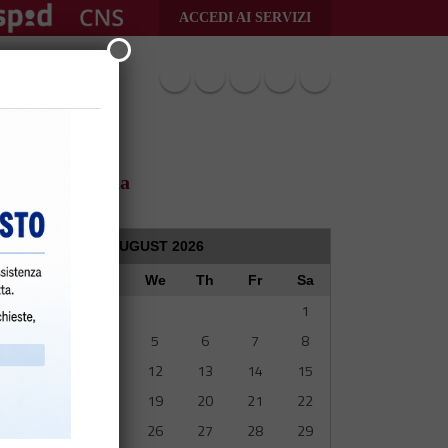
ACCEDI AI SERVIZI
Seguici su
FAQ
Guida
AUGUST
2026
Su
Mo
Tu
We
Th
Fr
Sa
1
2
3
4
5
6
7
8
9
10
11
12
13
14
15
16
17
18
19
20
21
22
23
24
25
26
27
28
29