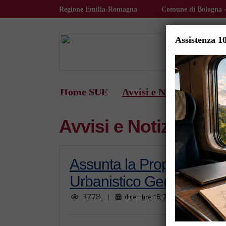
Skip to main content
Regione Emilia-Romagna
Comune di Bologna -
Assistenza 1
i
Home SUE
Avvisi e Notizie
Paga
Avvisi e Notizie
Assunta la Proposta di Va
Urbanistico Generale di
3778
Genera
|
dicembre 16, 2025
|