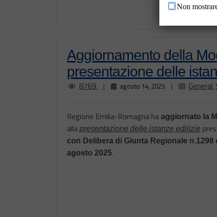
Non mostrare
Aggiornamento della Mod
presentazione delle istan
8769
General
|
agosto 14, 2025
|
,
Regione Emilia-Romagna ha
aggiornato la Mo
alla
pres
presentazione delle istanze edilizie
con Delibera di Giunta Regionale n.1298
.
agosto 2025