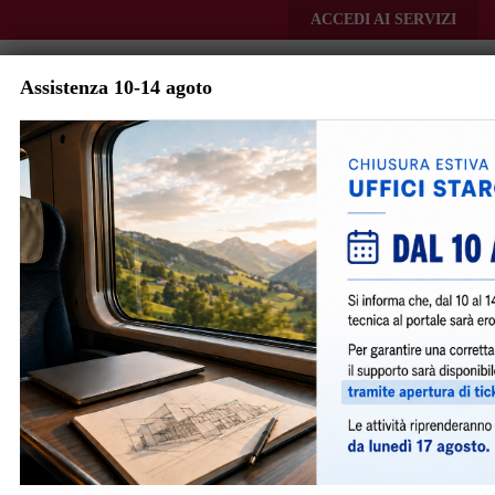
Skip to main content
ACCEDI AI SERVIZI
Assistenza 10-14 agoto
iperbole
Menu
Avvisi e Notizie
Assunta la Proposta di
Variante (Variante 2) al Piano
Urbanistico Generale di
Bologna
3780
|
dicembre 16, 2025
|
General
SUAP
SUE
,
,
|