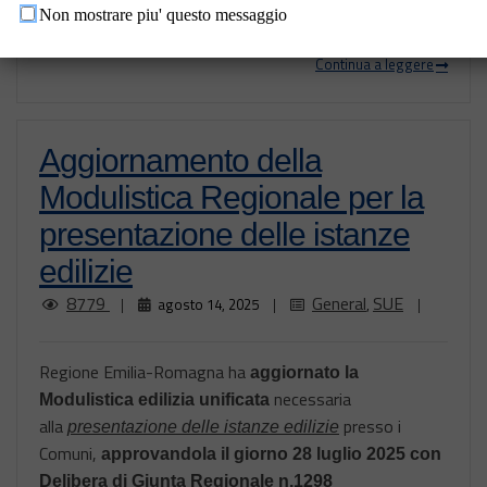
Non mostrare piu' questo messaggio
Continua a leggere
Aggiornamento della
Modulistica Regionale per la
presentazione delle istanze
edilizie
8779
General
SUE
|
agosto 14, 2025
|
,
|
Regione Emilia-Romagna ha
aggiornato la
necessaria
Modulistica edilizia unificata
alla
presso i
presentazione delle istanze edilizie
Comuni,
approvandola il giorno 28 luglio 2025 con
Delibera di Giunta Regionale n.1298