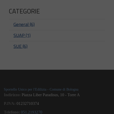
CATEGORIE
General (6)
SUAP (1)
SUE (6)
Sportello Unico per l'Edilizia - Comune di Bologna
Indirizzo:
Piazza Liber Paradisus, 10 - Torre A
P.IVA:
01232710374
Telefono:
051.2193270