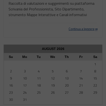
Raccolta di valutazioni e suggerimenti su piattaforma
Scrivania del Professionista, Sito Dipartimento,
strumento Mappe Interattive e Canali informativi
Continua a leggere
AUGUST
2026
Su
Mo
Tu
We
Th
Fr
Sa
1
2
3
4
5
6
7
8
9
10
11
12
13
14
15
16
17
18
19
20
21
22
23
24
25
26
27
28
29
30
31