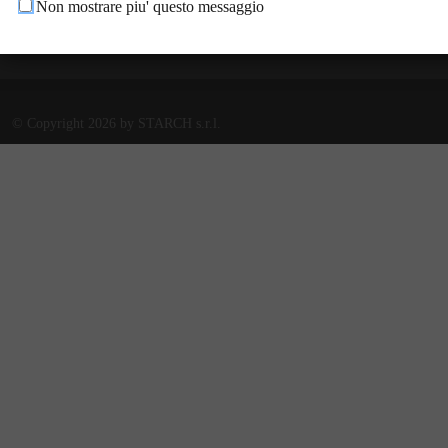
Non mostrare piu' questo messaggio
ogna.it/scrivici
©
Copyright 2026 by STARCH s.r.l.