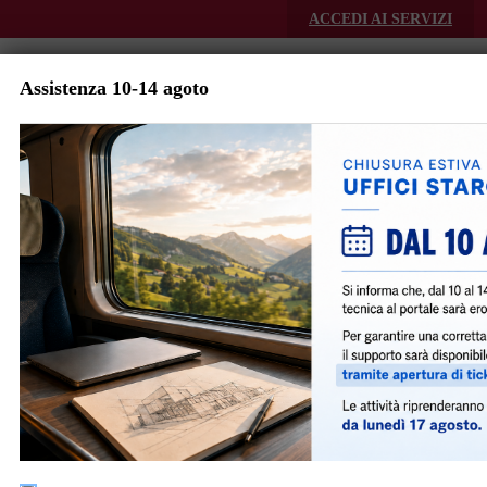
Skip to main content
ACCEDI AI SERVIZI
Assistenza 10-14 agoto
iperbole
Menu
Sportello Unico per l'Edilizia -
Comune di Bologna
Indirizzo:
Piazza Liber
Paradisus, 10 - Torre A
P.IVA:
01232710374
Telefono:
051.2193270
Scrivici:
http://dru.iperbole.bol