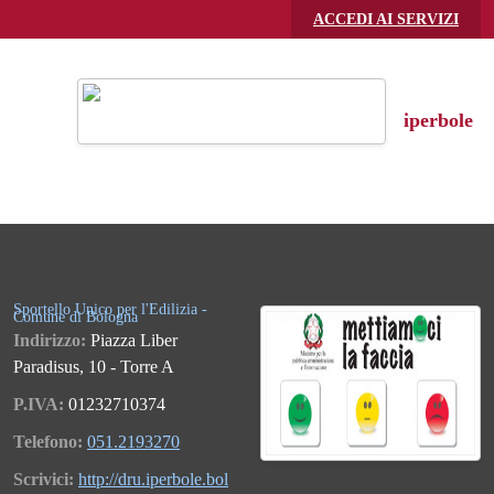
Skip to main content
ACCEDI AI SERVIZI
iperbole
Menu
Sportello Unico per l'Edilizia -
Comune di Bologna
Indirizzo:
Piazza Liber
Paradisus, 10 - Torre A
P.IVA:
01232710374
Telefono:
051.2193270
Scrivici:
http://dru.iperbole.bol