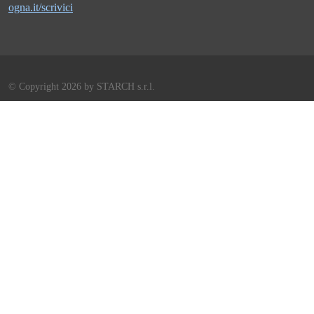
ogna.it/scrivici
©
Copyright 2026 by STARCH s.r.l.